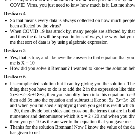
COVID Virus, you just need to knw how much is it. Let me sho
Deslizar: 4
So that means every data is always collected on how much peopl
been affected by the virus?
When COVID-19 has struck by, many people are affected by that
and thus the data will be spread in tons of ways, the way that you
me that sort of data is by using algebraic expression
Deslizar: 5
Yes, that is true, and i believe the answer to that equation that yo
me is X = 10
How did you solve it Brennan? I wanted to know the solution behi
Deslizar: 6
It's complicated solution but I can try giving you the solution. The 
thing that you have to do is to add the 2 in the expression like this
5𝑥−2+2=3𝑥+18+2 , then you simplify them into this equation 5𝑥=3
then add 3x into the equation and subtract it like so; 5𝑥−3𝑥=3𝑥+20
and when you finished simplifying them you get this result which i
= 20, then divide both sides and cross out the terms that are in bot
numerator and denominator which is x = 2 / 20 and when you div
them you get 10 as the answer to the equation that you gave me.
Thanks for the solution Brennan! Now I know the value of the dat
has given to us !