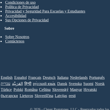
Condiciones de uso
Política de Privacidad
Privacidad y Seguridad Para Escuelas y Estudiantes
Accesibilidad
Sus Opciones de Privacidad
Sobre
Sobre Nosotros
Contáctenos
English
Español
Français
Deutsch
Italiana
Nederlands
Português
עברית
العَرَبِيَّة
हिन्दी
ру́сский язы́к
Dansk
Svenska
Suomi
Norsk
Türkçe
Polski
Româna
Ceština
Slovenský
Magyar
Hrvatski
български
Lietuvos
Slovenščina
Latvijas
eesti
© 2026 - Clever Prototypes, LLC - Reservados todos los