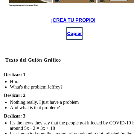
¡CREA TU PROPIO!
Copiar
Texto del Guión Gráfico
Deslizar: 1
Hm...
What's the problem Jeffrey?
Deslizar: 2
Nothing really, I just have a problem
And what is that problem?
Deslizar: 3
It's the news they say that the people got infected by COVID-19 i
around 5x - 2 = 3x + 18
It's simple to know the amount of people who got infected by the