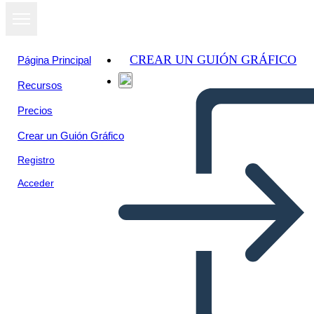
CREAR UN GUIÓN GRÁFICO
Página Principal
Recursos
Ver como
Precios
presentación
de diapositivas
Crear un Guión Gráfico
Registro
Acceder
Vēsture