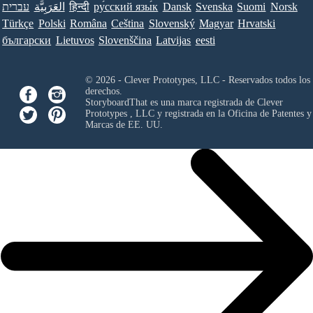
עברית
العَرَبِيَّة
हिन्दी
ру́сский язы́к
Dansk
Svenska
Suomi
Norsk
Türkçe
Polski
Româna
Ceština
Slovenský
Magyar
Hrvatski
български
Lietuvos
Slovenščina
Latvijas
eesti
© 2026 - Clever Prototypes, LLC - Reservados todos los
derechos.
StoryboardThat es una marca registrada de
Clever
Prototypes , LLC
y registrada en la Oficina de Patentes y
Marcas de EE. UU.