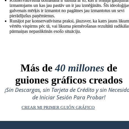
Konservatīvisma domāšana ir saistīta ar to, kas ir reālajā gadījumā
izmantojams un kas jau pastāv un ir jau izmēģināts. Šīs ideoloģija
galvenais mērķis ir izmantot no pagātnes jau izmantotus un sevi
pierādījušus paņēmienus.
Runājot par konservatīvisma praksi, jāuzsver, ka katrs jauns likum
vērtēts vispirms pēc tā, vai likuma piemērošanas rezultātā radikāla
pārmaiņas nepasliktinās esošo situāciju.
Más de
40 millones
de
guiones gráficos creados
¡Sin Descargas, sin Tarjeta de Crédito y sin Necesid
de Iniciar Sesión Para Probar!
CREAR MI PRIMER GUIÓN GRÁFICO