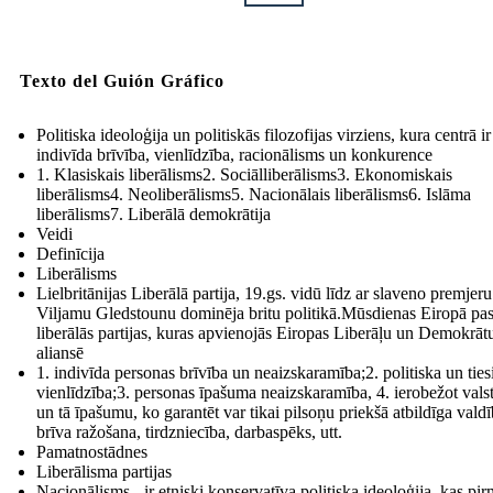
Texto del Guión Gráfico
Politiska ideoloģija un politiskās filozofijas virziens, kura centrā ir
indivīda brīvība, vienlīdzība, racionālisms un konkurence
1. Klasiskais liberālisms2. Sociālliberālisms3. Ekonomiskais
liberālisms4. Neoliberālisms5. Nacionālais liberālisms6. Islāma
liberālisms7. Liberālā demokrātija
Veidi
Definīcija
Liberālisms
Lielbritānijas Liberālā partija, 19.gs. vidū līdz ar slaveno premjeru
Viljamu Gledstounu dominēja britu politikā.Mūsdienas Eiropā pa
liberālās partijas, kuras apvienojās Eiropas Liberāļu un Demokrāt
aliansē
1. indivīda personas brīvība un neaizskaramība;2. politiska un ties
vienlīdzība;3. personas īpašuma neaizskaramība, 4. ierobežot vals
un tā īpašumu, ko garantēt var tikai pilsoņu priekšā atbildīga valdī
brīva ražošana, tirdzniecība, darbaspēks, utt.
Pamatnostādnes
Liberālisma partijas
Nacionālisms - ir etniski konservatīva politiska ideoloģija, kas pir