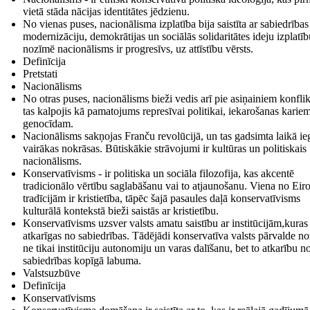
vietā stāda nācijas identitātes jēdzienu.
No vienas puses, nacionālisma izplatība bija saistīta ar sabiedrības
modernizāciju, demokrātijas un sociālās solidaritātes ideju izplatīb
nozīmē nacionālisms ir progresīvs, uz attīstību vērsts.
Definīcija
Pretstati
Nacionālisms
No otras puses, nacionālisms bieži vedis arī pie asiņainiem konfli
tas kalpojis kā pamatojums represīvai politikai, iekarošanas karie
genocīdam.
Nacionālisms sakņojas Franču revolūcijā, un tas gadsimta laikā ie
vairākas nokrāsas. Būtiskākie strāvojumi ir kultūras un politiskais
nacionālisms.
Konservatīvisms - ir politiska un sociāla filozofija, kas akcentē
tradicionālo vērtību saglabāšanu vai to atjaunošanu. Viena no Eir
tradīcijām ir kristietība, tāpēc šajā pasaules daļā konservatīvisms
kulturālā kontekstā bieži saistās ar kristietību.
Konservatīvisms uzsver valsts amatu saistību ar institūcijām,kuras 
atkarīgas no sabiedrības. Tādējādi konservatīva valsts pārvalde n
ne tikai institūciju autonomiju un varas dalīšanu, bet to atkarību n
sabiedrības kopīgā labuma.
Valstsuzbūve
Definīcija
Konservatīvisms