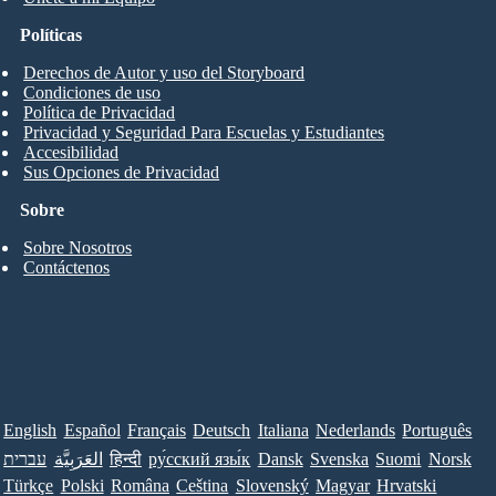
Políticas
Derechos de Autor y uso del Storyboard
Condiciones de uso
Política de Privacidad
Privacidad y Seguridad Para Escuelas y Estudiantes
Accesibilidad
Sus Opciones de Privacidad
Sobre
Sobre Nosotros
Contáctenos
English
Español
Français
Deutsch
Italiana
Nederlands
Português
עברית
العَرَبِيَّة
हिन्दी
ру́сский язы́к
Dansk
Svenska
Suomi
Norsk
Türkçe
Polski
Româna
Ceština
Slovenský
Magyar
Hrvatski