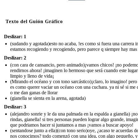
Texto del Guión Gráfico
Deslizar: 1
(sudando y agotada)esto no acaba, !es como si fuera una carrera in
estamos recogiendo y recogiendo, pero parece q siempre hay mas
Deslizar: 2
(con cara de cansancio, pero animado)¡vamos chicos! ¡no podem
rendirnos ahora! ¡imaginen lo hermoso que será cuando este lugar
limpio y lleno de vida¡
(Mirando el océano y con tono sarcástico)¡claro, lo imagino! pero
es como querer vaciar un océano con una cuchara. ya ni sé si me d
o me dan ganas de llorar
(gianella se sienta en la arena, agotada)
Deslizar: 3
(alejandro sonrie y le da una palmada en la espalda a gianella) ¡no
rindas, gianella! si tres personas pueden lograr algo grande, imagi
que podriamos hacer si juntamos a mas ¡vamos a buscar apoyo!
(sentandose junto a ella)(con tono serio)oye, ¿acaso te acuerdas 
nos conocimos? todo comenzó con una idea, con algo pequeño, y