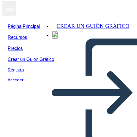
CREAR UN GUIÓN GRÁFICO
Página Principal
Recursos
Ver como
Precios
presentación
de diapositivas
Crear un Guión Gráfico
Registro
Acceder
contaminacion de plasticos en
los oceanos