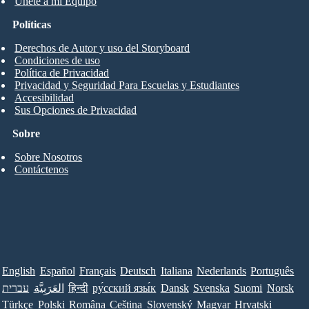
Únete a mi Equipo
Políticas
Derechos de Autor y uso del Storyboard
Condiciones de uso
Política de Privacidad
Privacidad y Seguridad Para Escuelas y Estudiantes
Accesibilidad
Sus Opciones de Privacidad
Sobre
Sobre Nosotros
Contáctenos
English
Español
Français
Deutsch
Italiana
Nederlands
Português
עברית
العَرَبِيَّة
हिन्दी
ру́сский язы́к
Dansk
Svenska
Suomi
Norsk
Türkçe
Polski
Româna
Ceština
Slovenský
Magyar
Hrvatski