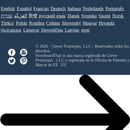
English
Español
Français
Deutsch
Italiana
Nederlands
Português
עברית
العَرَبِيَّة
हिन्दी
ру́сский язы́к
Dansk
Svenska
Suomi
Norsk
Türkçe
Polski
Româna
Ceština
Slovenský
Magyar
Hrvatski
български
Lietuvos
Slovenščina
Latvijas
eesti
© 2026 - Clever Prototypes, LLC - Reservados todos los
derechos.
StoryboardThat es una marca registrada de
Clever
Prototypes , LLC
y registrada en la Oficina de Patentes y
Marcas de EE. UU.