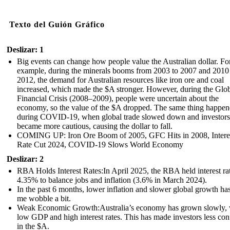
Texto del Guión Gráfico
Deslizar: 1
Big events can change how people value the Australian dollar. Fo
example, during the minerals booms from 2003 to 2007 and 2010
2012, the demand for Australian resources like iron ore and coal
increased, which made the $A stronger. However, during the Glo
Financial Crisis (2008–2009), people were uncertain about the
economy, so the value of the $A dropped. The same thing happe
during COVID-19, when global trade slowed down and investors
became more cautious, causing the dollar to fall.
COMING UP: Iron Ore Boom of 2005, GFC Hits in 2008, Intere
Rate Cut 2024, COVID-19 Slows World Economy
Deslizar: 2
RBA Holds Interest Rates:In April 2025, the RBA held interest rat
4.35% to balance jobs and inflation (3.6% in March 2024).
In the past 6 months, lower inflation and slower global growth h
me wobble a bit.
Weak Economic Growth:Australia’s economy has grown slowly, 
low GDP and high interest rates. This has made investors less con
in the $A.