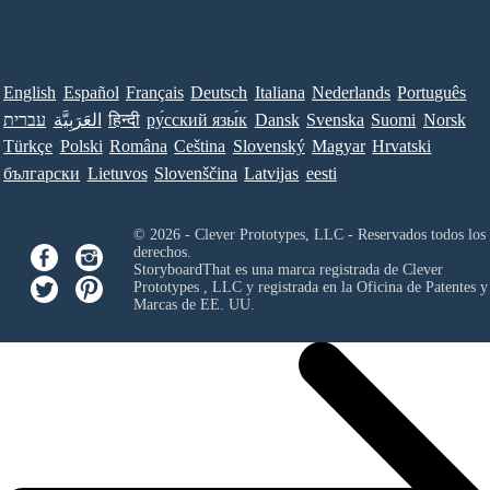
English
Español
Français
Deutsch
Italiana
Nederlands
Português
עברית
العَرَبِيَّة
हिन्दी
ру́сский язы́к
Dansk
Svenska
Suomi
Norsk
Türkçe
Polski
Româna
Ceština
Slovenský
Magyar
Hrvatski
български
Lietuvos
Slovenščina
Latvijas
eesti
© 2026 - Clever Prototypes, LLC - Reservados todos los
derechos.
StoryboardThat es una marca registrada de
Clever
Prototypes , LLC
y registrada en la Oficina de Patentes y
Marcas de EE. UU.