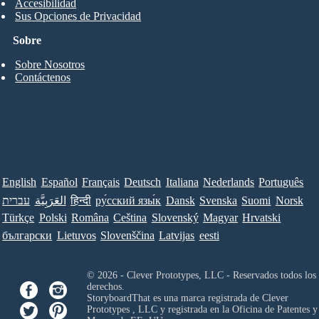
Accesibilidad
Sus Opciones de Privacidad
Sobre
Sobre Nosotros
Contáctenos
English
Español
Français
Deutsch
Italiana
Nederlands
Português
עברית
العَرَبِيَّة
हिन्दी
ру́сский язы́к
Dansk
Svenska
Suomi
Norsk
Türkçe
Polski
Româna
Ceština
Slovenský
Magyar
Hrvatski
български
Lietuvos
Slovenščina
Latvijas
eesti
© 2026 - Clever Prototypes, LLC - Reservados todos los
derechos.
StoryboardThat es una marca registrada de
Clever
Prototypes , LLC
y registrada en la Oficina de Patentes y