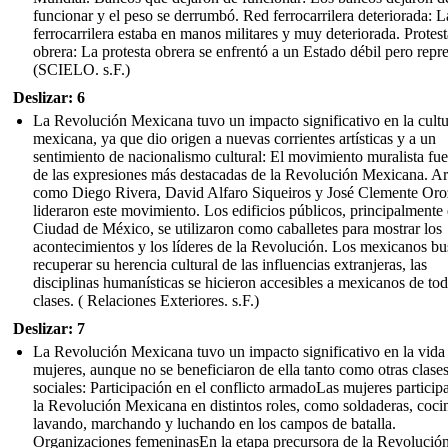
funcionar y el peso se derrumbó. Red ferrocarrilera deteriorada: L
ferrocarrilera estaba en manos militares y muy deteriorada. Protest
obrera: La protesta obrera se enfrentó a un Estado débil pero repr
(SCIELO. s.F.)
Deslizar: 6
La Revolución Mexicana tuvo un impacto significativo en la cult
mexicana, ya que dio origen a nuevas corrientes artísticas y a un
sentimiento de nacionalismo cultural: El movimiento muralista fu
de las expresiones más destacadas de la Revolución Mexicana. Art
como Diego Rivera, David Alfaro Siqueiros y José Clemente Or
lideraron este movimiento. Los edificios públicos, principalmente 
Ciudad de México, se utilizaron como caballetes para mostrar los
acontecimientos y los líderes de la Revolución. Los mexicanos b
recuperar su herencia cultural de las influencias extranjeras, las
disciplinas humanísticas se hicieron accesibles a mexicanos de tod
clases. ( Relaciones Exteriores. s.F.)
Deslizar: 7
La Revolución Mexicana tuvo un impacto significativo en la vida 
mujeres, aunque no se beneficiaron de ella tanto como otras clase
sociales: Participación en el conflicto armadoLas mujeres particip
la Revolución Mexicana en distintos roles, como soldaderas, coci
lavando, marchando y luchando en los campos de batalla.
Organizaciones femeninasEn la etapa precursora de la Revolución