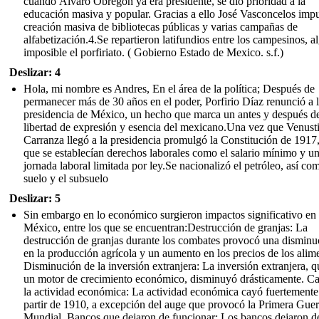
cuando Álvaro Obregón ya era presidente, se dio prioridad a la
educación masiva y popular. Gracias a ello José Vasconcelos impu
creación masiva de bibliotecas públicas y varias campañas de
alfabetización.4.Se repartieron latifundios entre los campesinos, a
imposible el porfiriato. ( Gobierno Estado de Mexico. s.f.)
Deslizar: 4
Hola, mi nombre es Andres, En el área de la política; Después de
permanecer más de 30 años en el poder, Porfirio Díaz renunció a 
presidencia de México, un hecho que marca un antes y después de
libertad de expresión y esencia del mexicano.Una vez que Venust
Carranza llegó a la presidencia promulgó la Constitución de 1917,
que se establecían derechos laborales como el salario mínimo y u
jornada laboral limitada por ley.Se nacionalizó el petróleo, así co
suelo y el subsuelo
Deslizar: 5
Sin embargo en lo económico surgieron impactos significativo en
México, entre los que se encuentran:Destrucción de granjas: La
destrucción de granjas durante los combates provocó una disminu
en la producción agrícola y un aumento en los precios de los alim
Disminución de la inversión extranjera: La inversión extranjera, q
un motor de crecimiento económico, disminuyó drásticamente. Ca
la actividad económica: La actividad económica cayó fuertemente
partir de 1910, a excepción del auge que provocó la Primera Guer
Mundial. Bancos que dejaron de funcionar: Los bancos dejaron d