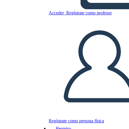
Untitled Storyboard
Acceder
Regístrate como profesor
Copie este guión gráfico
CREAR UN GUIÓN GRÁFICO
JUEGO DE DIAPOSITIVAS
LEERME
Regístrate como persona física
Registro