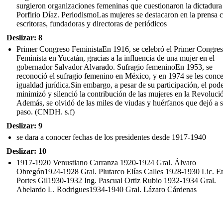
surgieron organizaciones femeninas que cuestionaron la dictadura
Porfirio Díaz. PeriodismoLas mujeres se destacaron en la prensa
escritoras, fundadoras y directoras de periódicos
Deslizar: 8
Primer Congreso FeministaEn 1916, se celebró el Primer Congre
Feminista en Yucatán, gracias a la influencia de una mujer en el
gobernador Salvador Alvarado. Sufragio femeninoEn 1953, se
reconoció el sufragio femenino en México, y en 1974 se les conce
igualdad jurídica.Sin embargo, a pesar de su participación, el pod
minimizó y silenció la contribución de las mujeres en la Revoluci
Además, se olvidó de las miles de viudas y huérfanos que dejó a 
paso. (CNDH. s.f)
Deslizar: 9
se dara a conocer fechas de los presidentes desde 1917-1940
Deslizar: 10
1917-1920 Venustiano Carranza 1920-1924 Gral. Álvaro
Obregón1924-1928 Gral. Plutarco Elías Calles 1928-1930 Lic. E
Portes Gil1930-1932 Ing. Pascual Ortiz Rubio 1932-1934 Gral.
Abelardo L. Rodrigues1934-1940 Gral. Lázaro Cárdenas