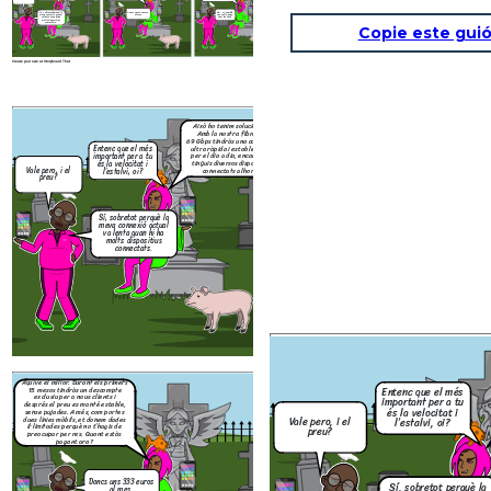
Bé… sí, sembla
Doncs uns 333 euros
Sí, sobretot perquè la
que val la pena.
al mes.
meva connexió actual
Com ho fem?
va lenta quan hi ha
molts dispositius
connectats.
Copie este guió
Create your own at Storyboard That
Aquí ve el millor. Durant els primers
15 mesos tindràs un descompte
Això ho tenim solucionat.
exclusiu per a nous clients i
Amb la nostra fibra de
després el preu es manté estable,
69 Gbps tindràs una connexió
sense pujades. A més, com portes
ultra ràpida i estable, ideal
Entenc que el més
dues línies mòbils, et donem dades
per el dia a dia, encara que
important per a tu
il·limitades perquè no t’hagis de
tinguis diversos dispositius
és la velocitat i
preocupar per res. Quant estàs
Vale pero, i el
connectats alhora.
l’estalvi, oi?
pagant ara?
preu?
Doncs uns 333 euros
Sí, sobretot perquè la
al mes.
meva connexió actual
va lenta quan hi ha
molts dispositius
connectats.
Create your own at Storyboard That
Em sembl
Aquí ve el millor. Durant els primers
sortiria mo
Entenc que el més
15 mesos tindràs un descompte
fer el can
Aleshores, amb la nostra
exclusiu per a nous clients i
important per a tu
Vols que h
oferta pagaràs 222 euros i
després el preu es manté estable,
és la velocitat i
ara mate
tindràs millor velocitat i dades
sense pujades. A més, com portes
Vale pero, i el
puguis c
il·limitades. T’ho gestionem tot
dues línies mòbils, et donem dades
l’estalvi, oi?
gaudir d’
sense complicacions, sense que
il·limitades perquè no t’hagis de
preu?
conn
et quedis sense servei ni un sol
preocupar per res. Quant estàs
dia.
pagant ara?
Bé… sí, sembla
Doncs uns 333 euros
Sí, sobretot perquè la
que val la pena.
al mes.