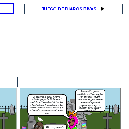
JUEGO DE DIAPOSITIVAS
Em sembla que et
sortiria molt a compte
fer el canvi, Abdel.
Aleshores, amb la nostra
Vols que ho gestionem
oferta pagaràs 222 euros i
ara mateix perquè
tindràs millor velocitat i dades
puguis començar a
il·limitades. T’ho gestionem tot
gaudir d’una millor
sense complicacions, sense que
connexió?
et quedis sense servei ni un sol
dia.
Bé… sí, sembla