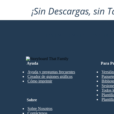
¡Sin Descargas, sin T
CREAR MI PRIMER GUIÓN GRÁFI
Ayuda
Para Pr
Ayuda y preguntas frecuentes
Versión
Creador de guiones gráficos
Paquete
Cómo imprimir
Bibliot
Sesione
Todos l
Plantil
Plantill
Sobre
Sobre Nosotros
Contáctenos