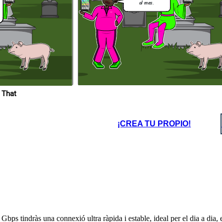
al mes.
 That
¡CREA TU PROPIO!
bps tindràs una connexió ultra ràpida i estable, ideal per el dia a dia, 