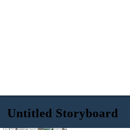
Untitled Storyboard
Em sembla que et
Aquí ve el millor. Durant els primers
sortiria molt a compte
15 mesos tindràs un descompte
Això ho tenim solucionat.
fer el canvi, Abdel.
Aleshores, amb la nostra
exclusiu per a nous clients i
Amb la nostra fibra de
Vols que ho gestionem
oferta pagaràs 222 euros i
després el preu es manté estable,
69 Gbps tindràs una connexió
ara mateix perquè
tindràs millor velocitat i dades
sense pujades. A més, com portes
ultra ràpida i estable, ideal
Entenc que el més
puguis començar a
il·limitades. T’ho gestionem tot
dues línies mòbils, et donem dades
per el dia a dia, encara que
important per a tu
gaudir d’una millor
sense complicacions, sense que
il·limitades perquè no t’hagis de
tinguis diversos dispositius
és la velocitat i
connexió?
et quedis sense servei ni un sol
preocupar per res. Quant estàs
Vale pero, i el
connectats alhora.
l’estalvi, oi?
dia.
pagant ara?
preu?