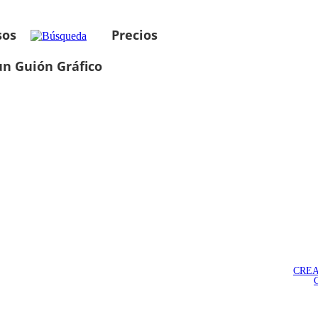
sos
Precios
un Guión Gráfico
CREA