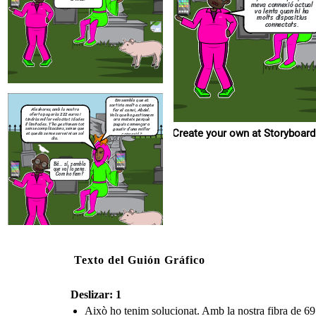
meva connexió actual
Com ho fem?
va lenta quan hi ha
molts dispositius
connectats.
Em sembla que et
sortiria molt a compte
fer el canvi, Abdel.
Aleshores, amb la nostra
Vols que ho gestionem
oferta pagaràs 222 euros i
ara mateix perquè
tindràs millor velocitat i dades
puguis començar a
il·limitades. T’ho gestionem tot
gaudir d’una millor
sense complicacions, sense que
Create your own at Storyboard
connexió?
et quedis sense servei ni un sol
dia.
Bé… sí, sembla
que val la pena.
Com ho fem?
Texto del Guión Gráfico
Deslizar: 1
Això ho tenim solucionat. Amb la nostra fibra de 69 G