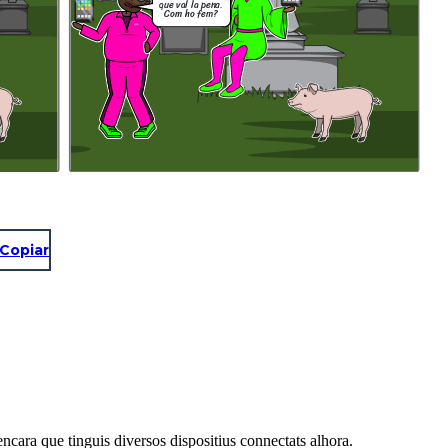
que val la pena.
Com ho fem?
Copiar
encara que tinguis diversos dispositius connectats alhora.