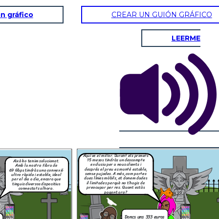
n gráfico
CREAR UN GUIÓN GRÁFICO
LEERME
Em sembla que et
sortiria molt a compte
fer el canvi, Abdel.
Aleshores, amb la nostra
Vols que ho gestionem
oferta pagaràs 222 euros i
ara mateix perquè
tindràs millor velocitat i dades
puguis començar a
il·limitades. T’ho gestionem tot
gaudir d’una millor
sense complicacions, sense que
connexió?
et quedis sense servei ni un sol
dia.
Bé… sí, sembla
que val la pena.
Com ho fem?
Aquí ve el millor. Durant els primers
15 mesos tindràs un descompte
Això ho tenim solucionat.
exclusiu per a nous clients i
Amb la nostra fibra de
després el preu es manté estable,
69 Gbps tindràs una connexió
a que et
sense pujades. A més, com portes
lt a compte
ultra ràpida i estable, ideal
vi, Abdel.
dues línies mòbils, et donem dades
per el dia a dia, encara que
o gestionem
il·limitades perquè no t’hagis de
tinguis diversos dispositius
ix perquè
preocupar per res. Quant estàs
omençar a
connectats alhora.
una millor
pagant ara?
exió?
Doncs uns 333 euros