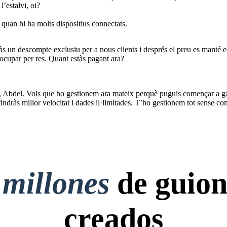
l’estalvi, oi?
 quan hi ha molts dispositius connectats.
às un descompte exclusiu per a nous clients i després el preu es manté e
ocupar per res. Quant estàs pagant ara?
vi, Abdel. Vols que ho gestionem ara mateix perquè puguis començar a g
indràs millor velocitat i dades il·limitades. T’ho gestionem tot sense co
 millones
de guion
creados