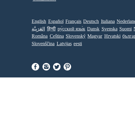
English
Español
Français
Deutsch
Italiana
Nederlan
العَرَبِيَّة
हिन्दी
ру́сский язы́к
Dansk
Svenska
Suomi
Româna
Ceština
Slovenský
Magyar
Hrvatski
бълга
Slovenščina
Latvijas
eesti