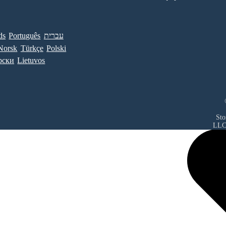
ds
Português
עברית
Norsk
Türkçe
Polski
рски
Lietuvos
Sto
LL