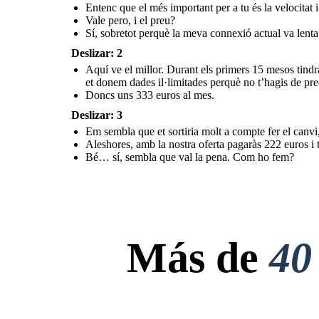
Entenc que el més important per a tu és la velocitat i 
Vale pero, i el preu?
Sí, sobretot perquè la meva connexió actual va lenta
Deslizar: 2
Aquí ve el millor. Durant els primers 15 mesos tindr
et donem dades il·limitades perquè no t’hagis de pre
Doncs uns 333 euros al mes.
Deslizar: 3
Em sembla que et sortiria molt a compte fer el can
Aleshores, amb la nostra oferta pagaràs 222 euros i t
Bé… sí, sembla que val la pena. Com ho fem?
Más de
40