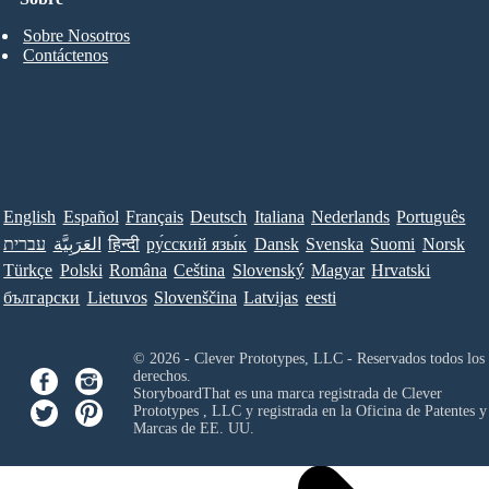
Sobre Nosotros
Contáctenos
English
Español
Français
Deutsch
Italiana
Nederlands
Português
עברית
العَرَبِيَّة
हिन्दी
ру́сский язы́к
Dansk
Svenska
Suomi
Norsk
Türkçe
Polski
Româna
Ceština
Slovenský
Magyar
Hrvatski
български
Lietuvos
Slovenščina
Latvijas
eesti
© 2026 - Clever Prototypes, LLC - Reservados todos los
derechos.
StoryboardThat es una marca registrada de
Clever
Prototypes , LLC
y registrada en la Oficina de Patentes y
Marcas de EE. UU.