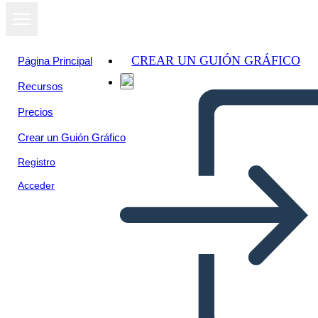
CREAR UN GUIÓN GRÁFICO
Página Principal
Recursos
Ver como
Precios
presentación
de diapositivas
Crear un Guión Gráfico
Registro
Acceder
Šablona Obalu Knihy 3