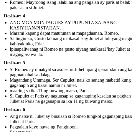
Romeo! Mayroong isang lalaki na ang pangalan ay paris at balak
pakasalan si Juliet.
Deslizar: 4
ANG MGA MONTAGUES AY PUPUNTA SA ISANG
KASIYHAN/PISTAHAN.
Marami kapang dapat matutunan at mapagdaanan, Romeo.
Sa tingin ko, Gusto ko nang maikasal 'kay Juliet at tuluyang mag
kabiyak nito, Friar.
Ipinapaliwanag ni Romeo na gusto niyang maikasal 'kay Juliet at
maging asawa ito.
Deslizar: 5
Si Romeo ay umakyat sa asotea ni Juliet upang iparamdam ang k
pagmamahal sa dalaga.
Magandang Ummaga, Ser Capulet! nais ko sanang mabatid kung 
gaganapin ang kasal namin ni Juliet.
maaring sa ika-11 ng buwang marso, Paris.
Si Capulet at Paris ay naguusap sa gaganaping kasalan sa pagitan 
Juliet at Paris na gaganapin sa ika-11 ng buwang marso.
Deslizar: 6
Ang narse ni Juliet ay binalaan si Romeo tungkol gaganaping kasa
Juliet at Paris.
Pagpalain kayo nawa ng Panginoon.