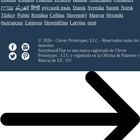
עברית
العَرَبِيَّة
हिन्दी
ру́сский язы́к
Dansk
Svenska
Suomi
Norsk
Türkçe
Polski
Româna
Ceština
Slovenský
Magyar
Hrvatski
български
Lietuvos
Slovenščina
Latvijas
eesti
© 2026 - Clever Prototypes, LLC - Reservados todos los
derechos.
StoryboardThat es una marca registrada de
Clever
Prototypes , LLC
y registrada en la Oficina de Patentes y
Marcas de EE. UU.