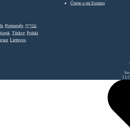
Únete a mi Equipo
ds
Português
עברית
Norsk
Türkçe
Polski
рски
Lietuvos
Sto
LL