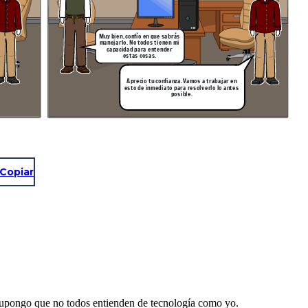
Muy bien, confío en que sabrás
manejarlo. No todos tienen mi
capacidad para entender
estas cosas.
Aprecio tu confianza. Vamos a trabajar en
esto de inmediato para resolverlo lo antes
posible.
Copiar
Supongo que no todos entienden de tecnología como yo.