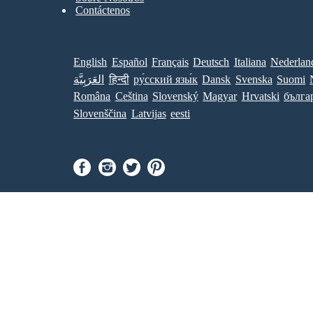
Contáctenos
English
Español
Français
Deutsch
Italiana
Nederlan
العَرَبِيَّة
हिन्दी
ру́сский язы́к
Dansk
Svenska
Suomi
Româna
Ceština
Slovenský
Magyar
Hrvatski
бълга
Slovenščina
Latvijas
eesti