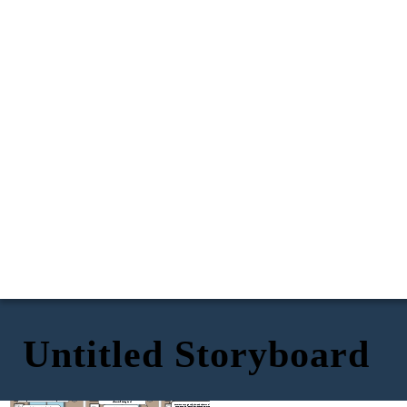
Untitled Storyboard
Espero que sí, porque no tengo tiempo para
lidiar con estos fallos. Mi tiempo es muy
¡Hola! Tengo un problema con mi computadora. No sé cómo
Entiendo tu frustración. Vamos a resolverlo juntos.
valioso.
es posible que algo tan caro y de tan alta gama tenga fallos.
¿Recuerdas si hiciste alguna actualización o
Supongo que no todos entienden de tecnología como yo.
instalaste algún programa nuevo antes de que
comenzara a apagarse?
Comprendo tu urgencia. Vamos a hacer un diagnóstico
completo para identificar la causa del problema. Te
Hola, lamento que estés teniendo
No, no lo recuerdo. Pero seguro que es