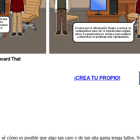
ble que
tos
 tienen
bajar en
ra
 lo antes
Gracias por la información. Vamos a revisar tu
computadora para ver si encontramos alguna
pista. Tu experiencia es valiosa y nos ayudará
a identificar el problema más rápidamente.
ropios en Storyboard That
¡CREA TU PROPIO!
é cómo es posible que algo tan caro y de tan alta gama tenga fallos. 