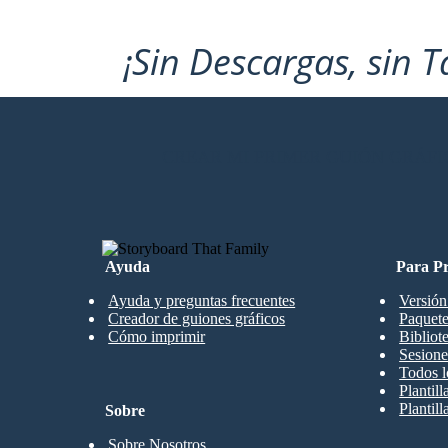
¡Sin Descargas, sin T
CREAR MI PRIMER GUIÓN GRÁFI
Ayuda
Para Pr
Ayuda y preguntas frecuentes
Versión
Creador de guiones gráficos
Paquete
Cómo imprimir
Bibliot
Sesione
Todos l
Plantil
Plantill
Sobre
Sobre Nosotros