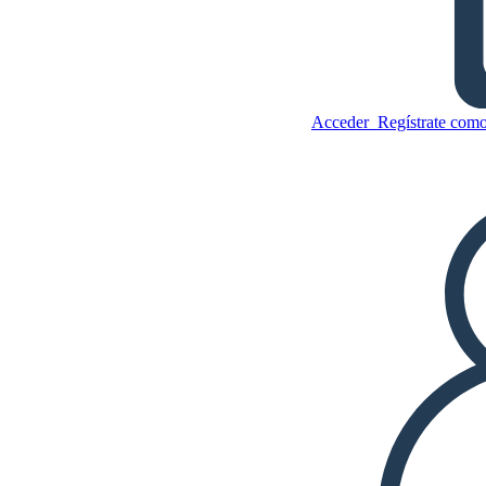
¿Cuál es la historia con las
fracciones?
Acceder
Regístrate como
Copie este guión gráfico
CREAR UN GUIÓN GRÁFICO
Copie este guión gráfico
CREAR UN GUIÓN GRÁFICO
JUEGO DE DIAPOSITIVAS
LEERME