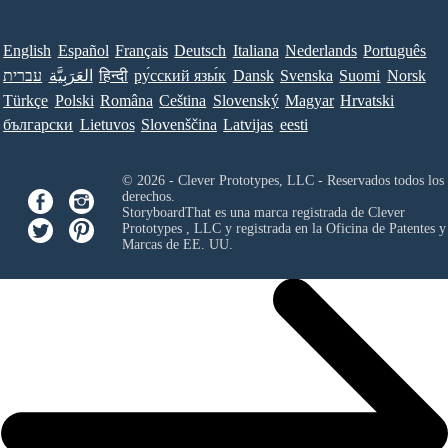
English
Español
Français
Deutsch
Italiana
Nederlands
Português
עברית
العَرَبِيَّة
हिन्दी
ру́сский язы́к
Dansk
Svenska
Suomi
Norsk
Türkçe
Polski
Româna
Ceština
Slovenský
Magyar
Hrvatski
български
Lietuvos
Slovenščina
Latvijas
eesti
© 2026 - Clever Prototypes, LLC - Reservados todos los
derechos.
StoryboardThat es una marca registrada de
Clever
Prototypes , LLC
y registrada en la Oficina de Patentes y
Marcas de EE. UU.