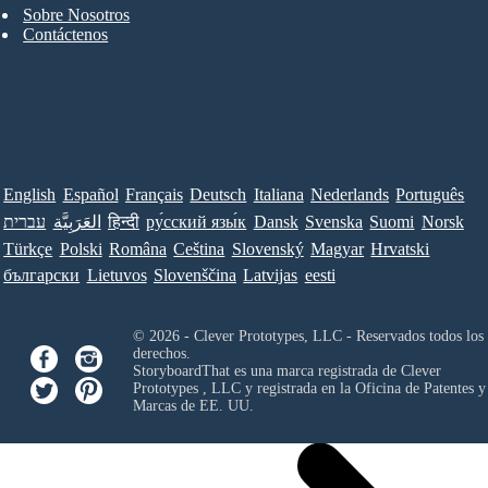
Sobre Nosotros
Contáctenos
English
Español
Français
Deutsch
Italiana
Nederlands
Português
עברית
العَرَبِيَّة
हिन्दी
ру́сский язы́к
Dansk
Svenska
Suomi
Norsk
Türkçe
Polski
Româna
Ceština
Slovenský
Magyar
Hrvatski
български
Lietuvos
Slovenščina
Latvijas
eesti
© 2026 - Clever Prototypes, LLC - Reservados todos los
derechos.
StoryboardThat es una marca registrada de
Clever
Prototypes , LLC
y registrada en la Oficina de Patentes y
Marcas de EE. UU.