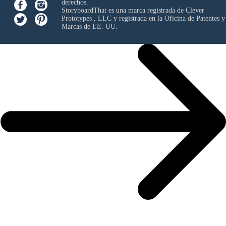
derechos.
StoryboardThat es una marca registrada de
Clever
Prototypes , LLC
y registrada en la Oficina de Patentes y
Marcas de EE. UU.