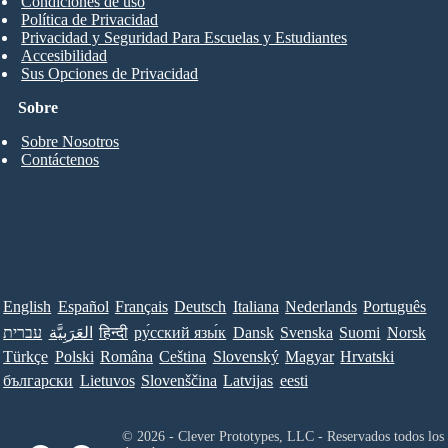
Condiciones de uso
Política de Privacidad
Privacidad y Seguridad Para Escuelas y Estudiantes
Accesibilidad
Sus Opciones de Privacidad
Sobre
Sobre Nosotros
Contáctenos
English
Español
Français
Deutsch
Italiana
Nederlands
Português
עברית
العَرَبِيَّة
हिन्दी
ру́сский язы́к
Dansk
Svenska
Suomi
Norsk
Türkçe
Polski
Româna
Ceština
Slovenský
Magyar
Hrvatski
български
Lietuvos
Slovenščina
Latvijas
eesti
© 2026 - Clever Prototypes, LLC - Reservados todos los