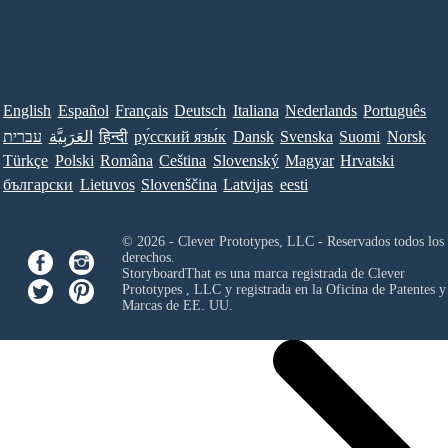
English
Español
Français
Deutsch
Italiana
Nederlands
Português
עברית
العَرَبِيَّة
हिन्दी
ру́сский язы́к
Dansk
Svenska
Suomi
Norsk
Türkçe
Polski
Româna
Ceština
Slovenský
Magyar
Hrvatski
български
Lietuvos
Slovenščina
Latvijas
eesti
© 2026 - Clever Prototypes, LLC - Reservados todos los
derechos.
StoryboardThat es una marca registrada de
Clever
Prototypes , LLC
y registrada en la Oficina de Patentes y
Marcas de EE. UU.