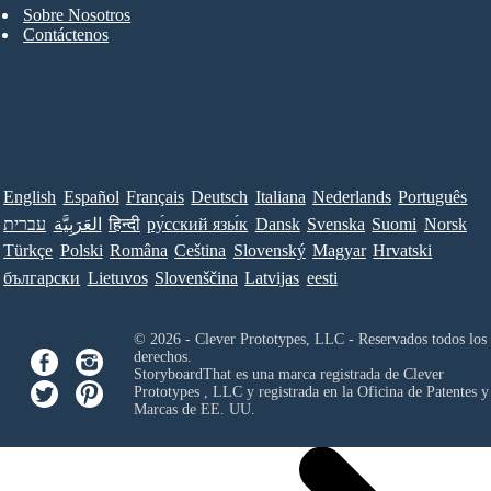
Sobre Nosotros
Contáctenos
English
Español
Français
Deutsch
Italiana
Nederlands
Português
עברית
العَرَبِيَّة
हिन्दी
ру́сский язы́к
Dansk
Svenska
Suomi
Norsk
Türkçe
Polski
Româna
Ceština
Slovenský
Magyar
Hrvatski
български
Lietuvos
Slovenščina
Latvijas
eesti
© 2026 - Clever Prototypes, LLC - Reservados todos los
derechos.
StoryboardThat es una marca registrada de
Clever
Prototypes , LLC
y registrada en la Oficina de Patentes y
Marcas de EE. UU.