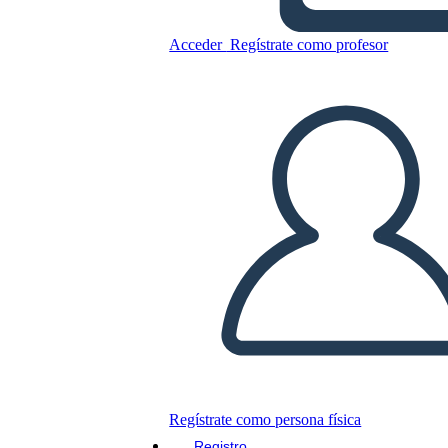
Acceder
Regístrate como profesor
Boceto de Estructura
Alámbrica 4
Copie este guión gráfico
CREAR UN GUIÓN GRÁFICO
JUEGO DE DIAPOSITIVAS
LEERME
Regístrate como persona física
Registro