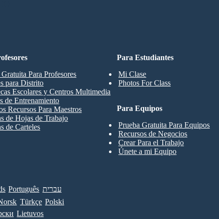
CO
ofesores
Para Estudiantes
 Gratuita Para Profesores
Mi Clase
s para Distrito
Photos For Class
ecas Escolares y Centros Multimedia
s de Entrenamiento
Para Equipos
os Recursos Para Maestros
las de Hojas de Trabajo
Prueba Gratuita Para Equipos
as de Carteles
Recursos de Negocios
Crear Para el Trabajo
Únete a mi Equipo
ds
Português
עברית
Norsk
Türkçe
Polski
рски
Lietuvos