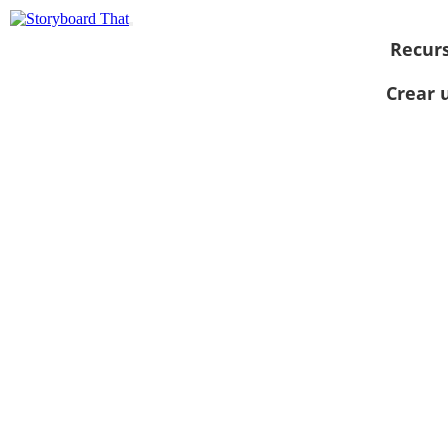
Recur
Crear 
Ver como
presentación
de diapositivas