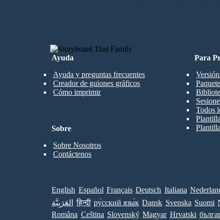
CREAR MI PRIMER GUIÓN GRÁFI
Ayuda
Para Pr
Ayuda y preguntas frecuentes
Versión
Creador de guiones gráficos
Paquete
Cómo imprimir
Bibliot
Sesione
Todos l
Plantil
Plantill
Sobre
Sobre Nosotros
Contáctenos
English
Español
Français
Deutsch
Italiana
Nederlan
العَرَبِيَّة
हिन्दी
ру́сский язы́к
Dansk
Svenska
Suomi
Româna
Ceština
Slovenský
Magyar
Hrvatski
бълга