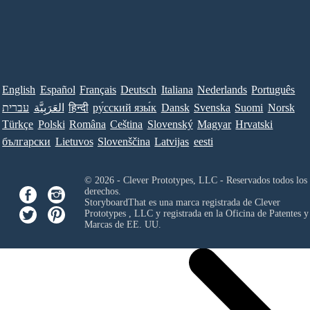
English
Español
Français
Deutsch
Italiana
Nederlands
Português
עברית
العَرَبِيَّة
हिन्दी
ру́сский язы́к
Dansk
Svenska
Suomi
Norsk
Türkçe
Polski
Româna
Ceština
Slovenský
Magyar
Hrvatski
български
Lietuvos
Slovenščina
Latvijas
eesti
© 2026 - Clever Prototypes, LLC - Reservados todos los
derechos.
StoryboardThat es una marca registrada de
Clever
Prototypes , LLC
y registrada en la Oficina de Patentes y
Marcas de EE. UU.