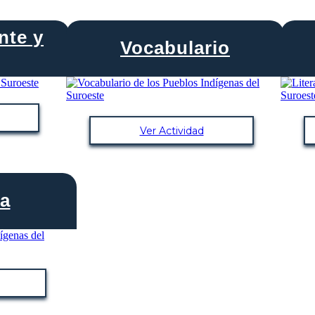
nte y
Vocabulario
Ver Actividad
ía