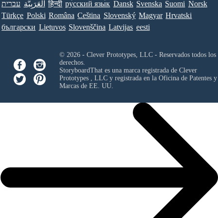
עברית
العَرَبِيَّة
हिन्दी
ру́сский язы́к
Dansk
Svenska
Suomi
Norsk
Türkçe
Polski
Româna
Ceština
Slovenský
Magyar
Hrvatski
български
Lietuvos
Slovenščina
Latvijas
eesti
© 2026 - Clever Prototypes, LLC - Reservados todos los
derechos.
StoryboardThat es una marca registrada de
Clever
Prototypes , LLC
y registrada en la Oficina de Patentes y
Marcas de EE. UU.