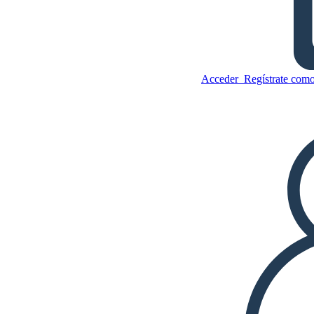
Coyote Trickster Tale
Acceder
Regístrate como
Copie este guión gráfico
CREAR UN GUIÓN GRÁFICO
Copie este guión gráfico
CREAR UN GUIÓN GRÁFICO
JUEGO DE DIAPOSITIVAS
LEERME