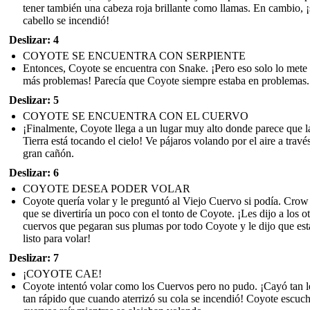
tener también una cabeza roja brillante como llamas. En cambio, 
cabello se incendió!
Deslizar: 4
COYOTE SE ENCUENTRA CON SERPIENTE
Entonces, Coyote se encuentra con Snake. ¡Pero eso solo lo mete
más problemas! Parecía que Coyote siempre estaba en problemas.
Deslizar: 5
COYOTE SE ENCUENTRA CON EL CUERVO
¡Finalmente, Coyote llega a un lugar muy alto donde parece que l
Tierra está tocando el cielo! Ve pájaros volando por el aire a travé
gran cañón.
Deslizar: 6
COYOTE DESEA PODER VOLAR
Coyote quería volar y le preguntó al Viejo Cuervo si podía. Cro
que se divertiría un poco con el tonto de Coyote. ¡Les dijo a los o
cuervos que pegaran sus plumas por todo Coyote y le dijo que es
listo para volar!
Deslizar: 7
¡COYOTE CAE!
Coyote intentó volar como los Cuervos pero no pudo. ¡Cayó tan l
tan rápido que cuando aterrizó su cola se incendió! Coyote escuch