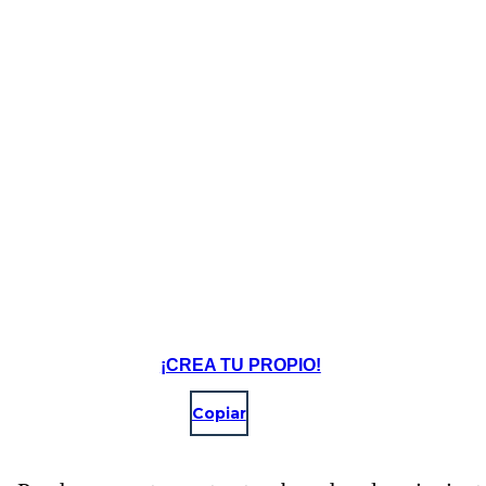
En 1825, se completó el Canal Eerie, que conecta
Albany con Buffalo, Nueva York. 
canal de 363 millas de largo fue un desarrollo crucial durante la Revolución Indust
que ayudó a vincular la agricultura del oeste con las fábricas del este. Rápidamente
a Nueva York a ser la potencia industrial de Estados Unidos.
Alfred Nobel crea dinamita
¡CREA TU PROPIO!
Copiar