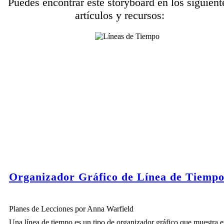
Puedes encontrar este storyboard en los siguient
artículos y recursos:
En 1866, Alfred Nobel creó dinamita. Esta invención ganó rápidamente un atract
masivo entre los industriales porque permitió mejorar las capacidades de extracc
extracción. El mineral era esencial para la producción de recursos como carbón, c
hierro.
Organizador Gráfico de Línea de Tiemp
Planes de Lecciones por Anna Warfield
Legend
Una línea de tiempo es un tipo de organizador gráfico que muestra 