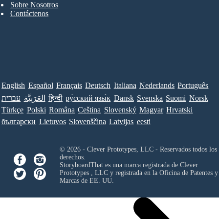
Sobre Nosotros
Contáctenos
English
Español
Français
Deutsch
Italiana
Nederlands
Português
עברית
العَرَبِيَّة
हिन्दी
ру́сский язы́к
Dansk
Svenska
Suomi
Norsk
Türkçe
Polski
Româna
Ceština
Slovenský
Magyar
Hrvatski
български
Lietuvos
Slovenščina
Latvijas
eesti
© 2026 - Clever Prototypes, LLC - Reservados todos los
derechos.
StoryboardThat es una marca registrada de
Clever
Prototypes , LLC
y registrada en la Oficina de Patentes y
Marcas de EE. UU.