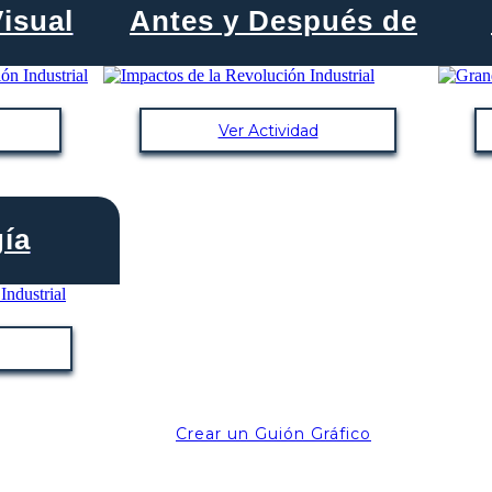
isual
Antes y Después de
Ver Actividad
ía
Crear un Guión Gráfico