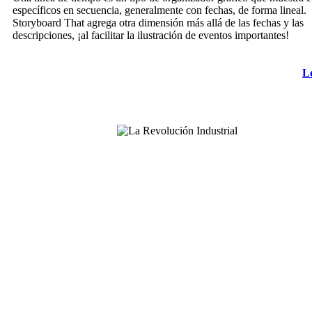
específicos en secuencia, generalmente con fechas, de forma lineal.
Storyboard That agrega otra dimensión más allá de las fechas y las
40 Years and 365 Days
descripciones, ¡al facilitar la ilustración de eventos importantes!
Time Break
L
Create your own at Storyboard That