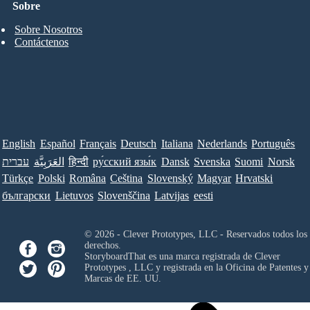
Sobre
Sobre Nosotros
Contáctenos
English
Español
Français
Deutsch
Italiana
Nederlands
Português
עברית
العَرَبِيَّة
हिन्दी
ру́сский язы́к
Dansk
Svenska
Suomi
Norsk
Türkçe
Polski
Româna
Ceština
Slovenský
Magyar
Hrvatski
български
Lietuvos
Slovenščina
Latvijas
eesti
© 2026 - Clever Prototypes, LLC - Reservados todos los
derechos.
StoryboardThat es una marca registrada de
Clever
Prototypes , LLC
y registrada en la Oficina de Patentes y
Marcas de EE. UU.