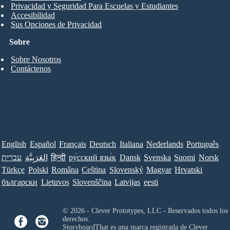
Privacidad y Seguridad Para Escuelas y Estudiantes
Accesibilidad
Sus Opciones de Privacidad
Sobre
Sobre Nosotros
Contáctenos
English
Español
Français
Deutsch
Italiana
Nederlands
Português
עברית
العَرَبِيَّة
हिन्दी
ру́сский язы́к
Dansk
Svenska
Suomi
Norsk
Türkçe
Polski
Româna
Ceština
Slovenský
Magyar
Hrvatski
български
Lietuvos
Slovenščina
Latvijas
eesti
© 2026 - Clever Prototypes, LLC - Reservados todos los
derechos.
StoryboardThat es una marca registrada de
Clever