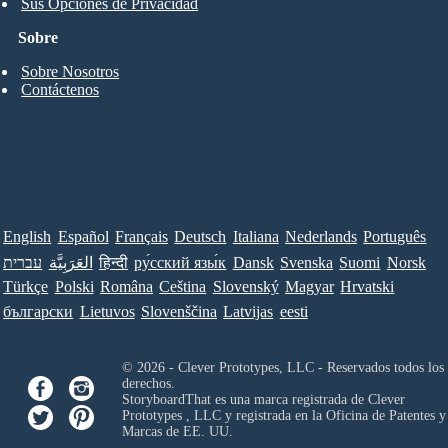
Sus Opciones de Privacidad
Sobre
Sobre Nosotros
Contáctenos
English
Español
Français
Deutsch
Italiana
Nederlands
Português
עברית
العَرَبِيَّة
हिन्दी
ру́сский язы́к
Dansk
Svenska
Suomi
Norsk
Türkçe
Polski
Româna
Ceština
Slovenský
Magyar
Hrvatski
български
Lietuvos
Slovenščina
Latvijas
eesti
© 2026 - Clever Prototypes, LLC - Reservados todos los
derechos.
StoryboardThat es una marca registrada de
Clever
Prototypes , LLC
y registrada en la Oficina de Patentes y
Marcas de EE. UU.