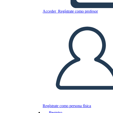
Ejemplo de Resultados de
Negociación
Acceder
Regístrate como profesor
Copie este guión gráfico
CREAR UN GUIÓN GRÁFICO
JUEGO DE DIAPOSITIVAS
LEERME
Regístrate como persona física
Registro