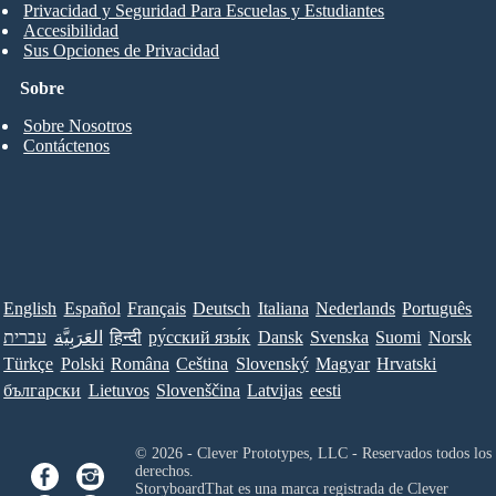
Privacidad y Seguridad Para Escuelas y Estudiantes
Accesibilidad
Sus Opciones de Privacidad
Sobre
Sobre Nosotros
Contáctenos
English
Español
Français
Deutsch
Italiana
Nederlands
Português
עברית
العَرَبِيَّة
हिन्दी
ру́сский язы́к
Dansk
Svenska
Suomi
Norsk
Türkçe
Polski
Româna
Ceština
Slovenský
Magyar
Hrvatski
български
Lietuvos
Slovenščina
Latvijas
eesti
© 2026 - Clever Prototypes, LLC - Reservados todos los
derechos.
StoryboardThat es una marca registrada de
Clever