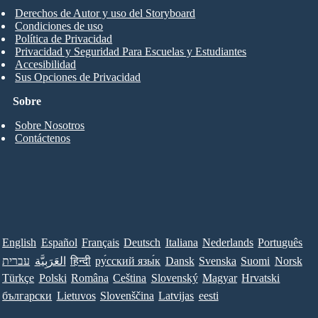
Derechos de Autor y uso del Storyboard
Condiciones de uso
Política de Privacidad
Privacidad y Seguridad Para Escuelas y Estudiantes
Accesibilidad
Sus Opciones de Privacidad
Sobre
Sobre Nosotros
Contáctenos
English
Español
Français
Deutsch
Italiana
Nederlands
Português
עברית
العَرَبِيَّة
हिन्दी
ру́сский язы́к
Dansk
Svenska
Suomi
Norsk
Türkçe
Polski
Româna
Ceština
Slovenský
Magyar
Hrvatski
български
Lietuvos
Slovenščina
Latvijas
eesti