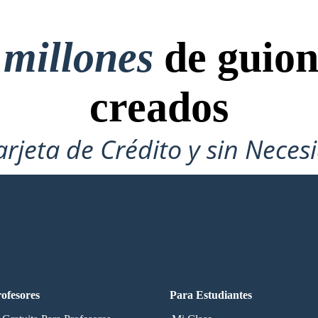
 millones
de guion
creados
arjeta de Crédito y sin Neces
Para Probar!
CO
ofesores
Para Estudiantes