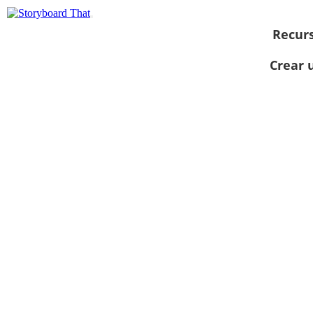
Recur
Crear 
Ver como
presentación
de diapositivas