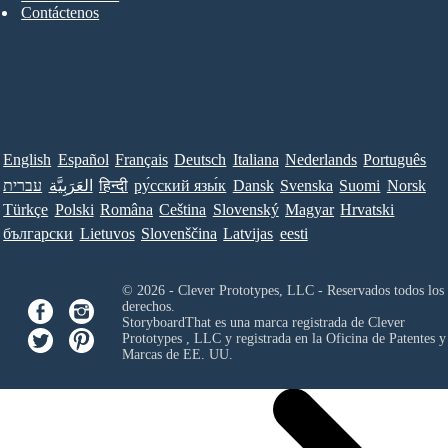
Contáctenos
English
Español
Français
Deutsch
Italiana
Nederlands
Português
עברית
العَرَبِيَّة
हिन्दी
ру́сский язы́к
Dansk
Svenska
Suomi
Norsk
Türkçe
Polski
Româna
Ceština
Slovenský
Magyar
Hrvatski
български
Lietuvos
Slovenščina
Latvijas
eesti
© 2026 - Clever Prototypes, LLC - Reservados todos los
derechos.
StoryboardThat es una marca registrada de
Clever
Prototypes , LLC
y registrada en la Oficina de Patentes y
Marcas de EE. UU.