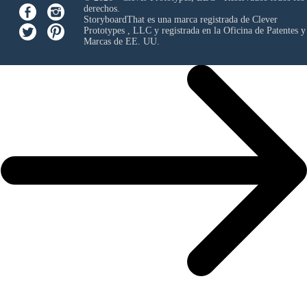
derechos.
StoryboardThat es una marca registrada de
Clever
Prototypes , LLC
y registrada en la Oficina de Patentes y
Marcas de EE. UU.