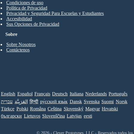
Condiciones de uso
Política de Privacidad
Privacidad y Seguridad Para Escuelas y Estudiantes
Accesibilidad
Sus Opciones de Privacidad
Sobre
Sobre Nosotros
Contáctenos
English
Español
Français
Deutsch
Italiana
Nederlands
Português
עברית
العَرَبِيَّة
हिन्दी
ру́сский язы́к
Dansk
Svenska
Suomi
Norsk
Türkçe
Polski
Româna
Ceština
Slovenský
Magyar
Hrvatski
български
Lietuvos
Slovenščina
Latvijas
eesti
© 2026 - Clever Prototypes, LLC - Reservados todos los