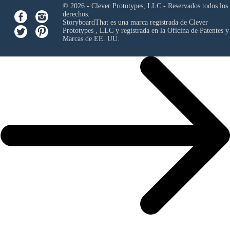
© 2026 - Clever Prototypes, LLC - Reservados todos los
derechos.
StoryboardThat es una marca registrada de
Clever
Prototypes , LLC
y registrada en la Oficina de Patentes y
Marcas de EE. UU.