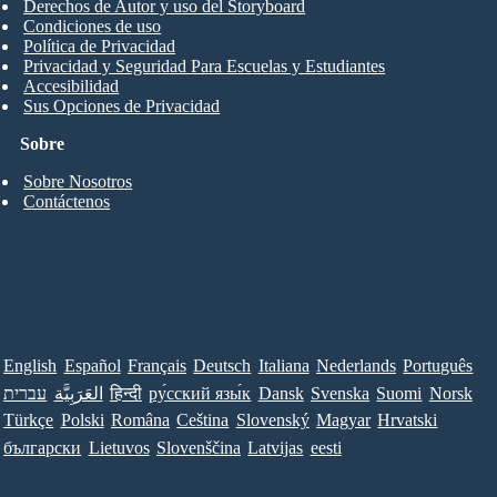
Derechos de Autor y uso del Storyboard
Condiciones de uso
Política de Privacidad
Privacidad y Seguridad Para Escuelas y Estudiantes
Accesibilidad
Sus Opciones de Privacidad
Sobre
Sobre Nosotros
Contáctenos
English
Español
Français
Deutsch
Italiana
Nederlands
Português
עברית
العَرَبِيَّة
हिन्दी
ру́сский язы́к
Dansk
Svenska
Suomi
Norsk
Türkçe
Polski
Româna
Ceština
Slovenský
Magyar
Hrvatski
български
Lietuvos
Slovenščina
Latvijas
eesti