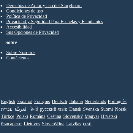
Derechos de Autor y uso del Storyboard
Condiciones de uso
Política de Privacidad
Privacidad y Seguridad Para Escuelas y Estudiantes
Accesibilidad
Sus Opciones de Privacidad
Sobre
Sobre Nosotros
Contáctenos
English
Español
Français
Deutsch
Italiana
Nederlands
Português
עברית
العَرَبِيَّة
हिन्दी
ру́сский язы́к
Dansk
Svenska
Suomi
Norsk
Türkçe
Polski
Româna
Ceština
Slovenský
Magyar
Hrvatski
български
Lietuvos
Slovenščina
Latvijas
eesti