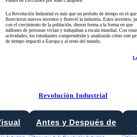
Planes de Lecciones por Matt Campbell
La Revolución Industrial es más que un período de tiempo en el que
florecieron nuevos inventos y floreció la industria. Estos inventos, j
con el crecimiento de la población, dieron forma a la forma en que
millones de personas vivían y trabajaban a escala mundial. Con esta
actividades, los estudiantes comprenderán y analizarán cómo este pe
de tiempo impactó a Europa y al resto del mundo.
L
Revolución Industrial
isual
Antes y Después de