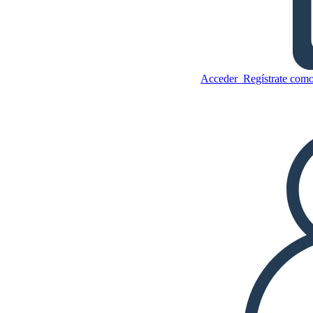
Las Grandes Mentes de la
Revolución Industrial
Acceder
Regístrate como
Copie este guión gráfico
CREAR UN GUIÓN GRÁFICO
Copie este guión gráfico
CREAR UN GUIÓN GRÁFICO
JUEGO DE DIAPOSITIVAS
LEERME