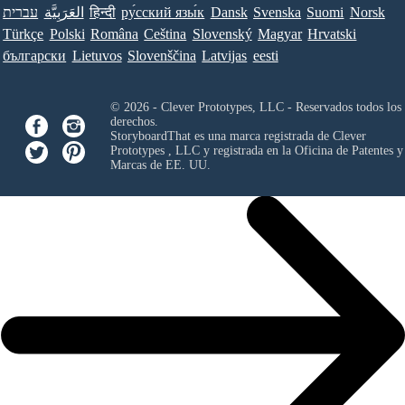
עברית
العَرَبِيَّة
हिन्दी
ру́сский язы́к
Dansk
Svenska
Suomi
Norsk
Türkçe
Polski
Româna
Ceština
Slovenský
Magyar
Hrvatski
български
Lietuvos
Slovenščina
Latvijas
eesti
© 2026 - Clever Prototypes, LLC - Reservados todos los
derechos.
StoryboardThat es una marca registrada de
Clever
Prototypes , LLC
y registrada en la Oficina de Patentes y
Marcas de EE. UU.