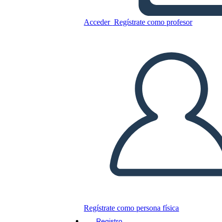
Acceder
Regístrate como profesor
Nueva Página de Creación de
Plantilla de Notas Para
Docentes 1
Copie este guión gráfico
CREAR UN GUIÓN GRÁFICO
JUEGO DE DIAPOSITIVAS
LEERME
Regístrate como persona física
Registro