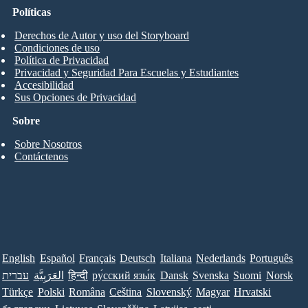
Políticas
Derechos de Autor y uso del Storyboard
Condiciones de uso
Política de Privacidad
Privacidad y Seguridad Para Escuelas y Estudiantes
Accesibilidad
Sus Opciones de Privacidad
Sobre
Sobre Nosotros
Contáctenos
English
Español
Français
Deutsch
Italiana
Nederlands
Português
עברית
العَرَبِيَّة
हिन्दी
ру́сский язы́к
Dansk
Svenska
Suomi
Norsk
Türkçe
Polski
Româna
Ceština
Slovenský
Magyar
Hrvatski