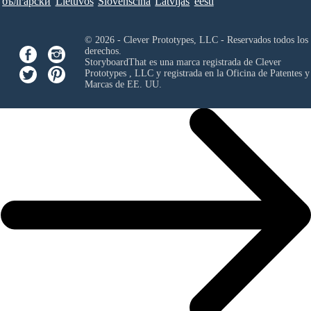
български
Lietuvos
Slovenščina
Latvijas
eesti
© 2026 - Clever Prototypes, LLC - Reservados todos los
derechos.
StoryboardThat es una marca registrada de
Clever
Prototypes , LLC
y registrada en la Oficina de Patentes y
Marcas de EE. UU.