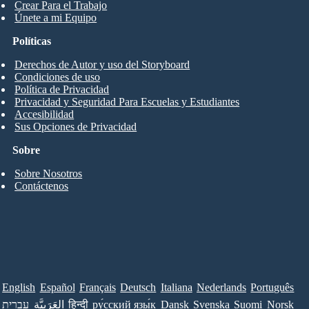
Crear Para el Trabajo
Únete a mi Equipo
Políticas
Derechos de Autor y uso del Storyboard
Condiciones de uso
Política de Privacidad
Privacidad y Seguridad Para Escuelas y Estudiantes
Accesibilidad
Sus Opciones de Privacidad
Sobre
Sobre Nosotros
Contáctenos
English
Español
Français
Deutsch
Italiana
Nederlands
Português
עברית
العَرَبِيَّة
हिन्दी
ру́сский язы́к
Dansk
Svenska
Suomi
Norsk