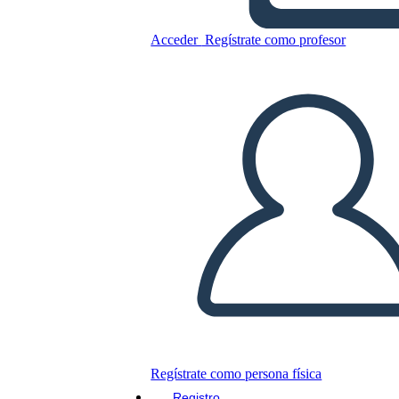
Acceder
Regístrate como profesor
Nueva Plantilla de
Estructura de Oración de
Página 1
Copie este guión gráfico
CREAR UN GUIÓN GRÁFICO
JUEGO DE DIAPOSITIVAS
LEERME
Regístrate como persona física
Registro