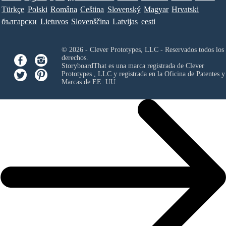
Türkçe
Polski
Româna
Ceština
Slovenský
Magyar
Hrvatski
български
Lietuvos
Slovenščina
Latvijas
eesti
© 2026 - Clever Prototypes, LLC - Reservados todos los
derechos.
StoryboardThat es una marca registrada de
Clever
Prototypes , LLC
y registrada en la Oficina de Patentes y
Marcas de EE. UU.