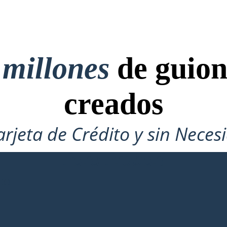
 millones
de guion
creados
arjeta de Crédito y sin Neces
Para Probar!
CO