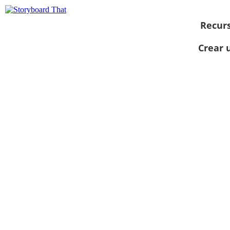
Recur
Crear 
Ver como
presentación
de diapositivas