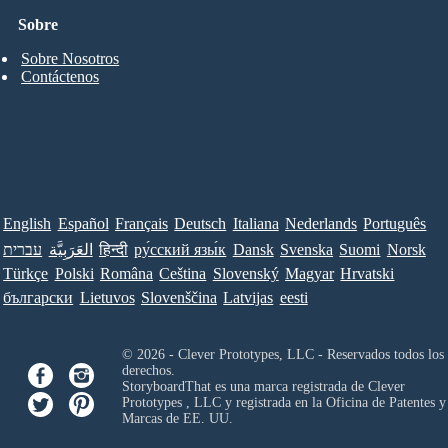
Sobre
Sobre Nosotros
Contáctenos
English
Español
Français
Deutsch
Italiana
Nederlands
Português
עברית
العَرَبِيَّة
हिन्दी
ру́сский язы́к
Dansk
Svenska
Suomi
Norsk
Türkçe
Polski
Româna
Ceština
Slovenský
Magyar
Hrvatski
български
Lietuvos
Slovenščina
Latvijas
eesti
© 2026 - Clever Prototypes, LLC - Reservados todos los
derechos.
StoryboardThat es una marca registrada de
Clever
Prototypes , LLC
y registrada en la Oficina de Patentes y
Marcas de EE. UU.