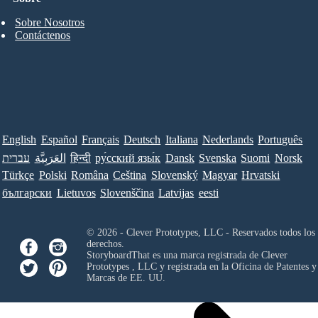
Sobre Nosotros
Contáctenos
English
Español
Français
Deutsch
Italiana
Nederlands
Português
עברית
العَرَبِيَّة
हिन्दी
ру́сский язы́к
Dansk
Svenska
Suomi
Norsk
Türkçe
Polski
Româna
Ceština
Slovenský
Magyar
Hrvatski
български
Lietuvos
Slovenščina
Latvijas
eesti
© 2026 - Clever Prototypes, LLC - Reservados todos los
derechos.
StoryboardThat es una marca registrada de
Clever
Prototypes , LLC
y registrada en la Oficina de Patentes y
Marcas de EE. UU.