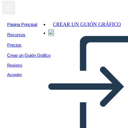
CREAR UN GUIÓN GRÁFICO
Página Principal
Recursos
Ver como
Precios
presentación
de diapositivas
Crear un Guión Gráfico
Registro
Acceder
Página de Álbum de Recortes