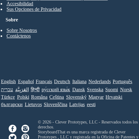
Accesibilidad
Sus Opciones de Privacidad
Sobre
Sobre Nosotros
Contáctenos
English
Español
Français
Deutsch
Italiana
Nederlands
Português
עברית
العَرَبِيَّة
हिन्दी
ру́сский язы́к
Dansk
Svenska
Suomi
Norsk
Türkçe
Polski
Româna
Ceština
Slovenský
Magyar
Hrvatski
български
Lietuvos
Slovenščina
Latvijas
eesti
© 2026 - Clever Prototypes, LLC - Reservados todos los
derechos.
StoryboardThat es una marca registrada de
Clever
Prototypes , LLC
y registrada en la Oficina de Patentes y