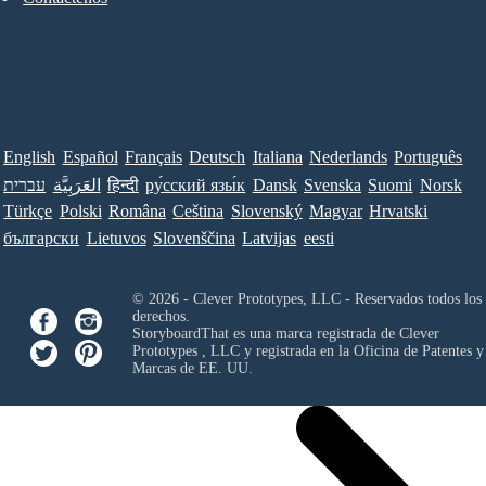
English
Español
Français
Deutsch
Italiana
Nederlands
Português
עברית
العَرَبِيَّة
हिन्दी
ру́сский язы́к
Dansk
Svenska
Suomi
Norsk
Türkçe
Polski
Româna
Ceština
Slovenský
Magyar
Hrvatski
български
Lietuvos
Slovenščina
Latvijas
eesti
© 2026 - Clever Prototypes, LLC - Reservados todos los
derechos.
StoryboardThat es una marca registrada de
Clever
Prototypes , LLC
y registrada en la Oficina de Patentes y
Marcas de EE. UU.