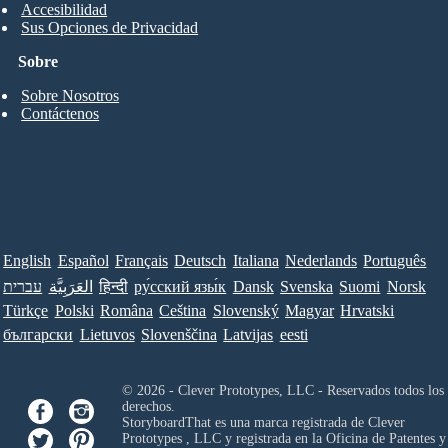
Accesibilidad
Sus Opciones de Privacidad
Sobre
Sobre Nosotros
Contáctenos
English
Español
Français
Deutsch
Italiana
Nederlands
Português
עברית
العَرَبِيَّة
हिन्दी
ру́сский язы́к
Dansk
Svenska
Suomi
Norsk
Türkçe
Polski
Româna
Ceština
Slovenský
Magyar
Hrvatski
български
Lietuvos
Slovenščina
Latvijas
eesti
© 2026 - Clever Prototypes, LLC - Reservados todos los
derechos.
StoryboardThat es una marca registrada de
Clever
Prototypes , LLC
y registrada en la Oficina de Patentes y