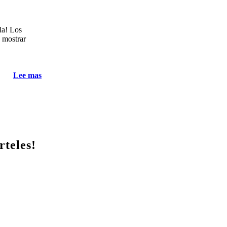
ela! Los
n mostrar
Lee mas
rteles!