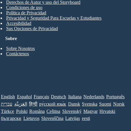
Derechos de Autor y uso del Storyboard
Condiciones de uso
Política de Privacidad
Privacidad y Seguridad Para Escuelas y Estudiantes
Accesibilidad
Sus Opciones de Privacidad
Sobre
Sobre Nosotros
Contáctenos
English
Español
Français
Deutsch
Italiana
Nederlands
Português
עברית
العَرَبِيَّة
हिन्दी
ру́сский язы́к
Dansk
Svenska
Suomi
Norsk
Türkçe
Polski
Româna
Ceština
Slovenský
Magyar
Hrvatski
български
Lietuvos
Slovenščina
Latvijas
eesti