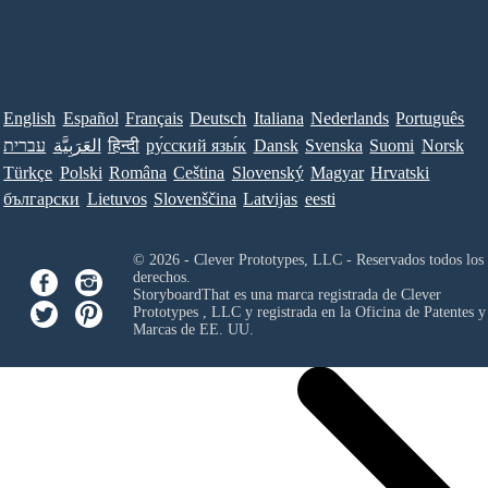
English
Español
Français
Deutsch
Italiana
Nederlands
Português
עברית
العَرَبِيَّة
हिन्दी
ру́сский язы́к
Dansk
Svenska
Suomi
Norsk
Türkçe
Polski
Româna
Ceština
Slovenský
Magyar
Hrvatski
български
Lietuvos
Slovenščina
Latvijas
eesti
© 2026 - Clever Prototypes, LLC - Reservados todos los
derechos.
StoryboardThat es una marca registrada de
Clever
Prototypes , LLC
y registrada en la Oficina de Patentes y
Marcas de EE. UU.