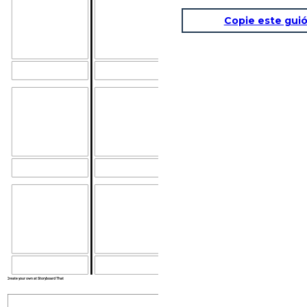
Copie este guió
Rúbrica 1
Rúbrica 2
Create your own at Storyboard That