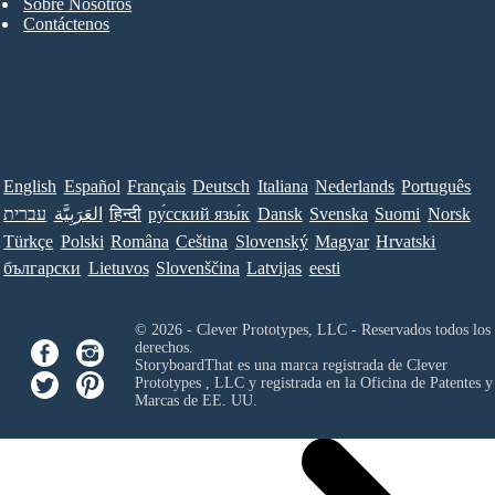
Sobre Nosotros
Contáctenos
English
Español
Français
Deutsch
Italiana
Nederlands
Português
עברית
العَرَبِيَّة
हिन्दी
ру́сский язы́к
Dansk
Svenska
Suomi
Norsk
Türkçe
Polski
Româna
Ceština
Slovenský
Magyar
Hrvatski
български
Lietuvos
Slovenščina
Latvijas
eesti
© 2026 - Clever Prototypes, LLC - Reservados todos los
derechos.
StoryboardThat es una marca registrada de
Clever
Prototypes , LLC
y registrada en la Oficina de Patentes y
Marcas de EE. UU.