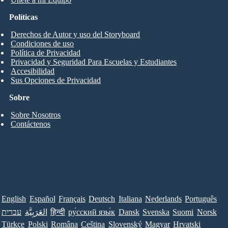
Políticas
Derechos de Autor y uso del Storyboard
Condiciones de uso
Política de Privacidad
Privacidad y Seguridad Para Escuelas y Estudiantes
Accesibilidad
Sus Opciones de Privacidad
Sobre
Sobre Nosotros
Contáctenos
English
Español
Français
Deutsch
Italiana
Nederlands
Português
עברית
العَرَبِيَّة
हिन्दी
ру́сский язы́к
Dansk
Svenska
Suomi
Norsk
Türkçe
Polski
Româna
Ceština
Slovenský
Magyar
Hrvatski