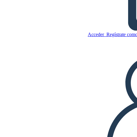
Tarjeta del día de Madres
Acceder
Regístrate como
Copie este guión gráfico
CREAR UN GUIÓN GRÁFICO
Copie este guión gráfico
CREAR UN GUIÓN GRÁFICO
JUEGO DE DIAPOSITIVAS
LEERME