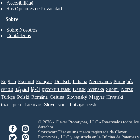
Accesibilidad
Sus Opciones de Privacidad
Sobre
Sobre Nosotros
Contáctenos
English
Español
Français
Deutsch
Italiana
Nederlands
Português
עברית
العَرَبِيَّة
हिन्दी
ру́сский язы́к
Dansk
Svenska
Suomi
Norsk
Türkçe
Polski
Româna
Ceština
Slovenský
Magyar
Hrvatski
български
Lietuvos
Slovenščina
Latvijas
eesti
© 2026 - Clever Prototypes, LLC - Reservados todos los
derechos.
StoryboardThat es una marca registrada de
Clever
Prototypes , LLC
y registrada en la Oficina de Patentes y