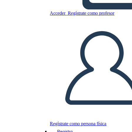
Copie este guión gráfico
Acceder
Regístrate como profesor
CREAR UN GUIÓN GRÁFICO
JUEGO DE DIAPOSITIVAS
LEERME
Regístrate como persona física
Registro