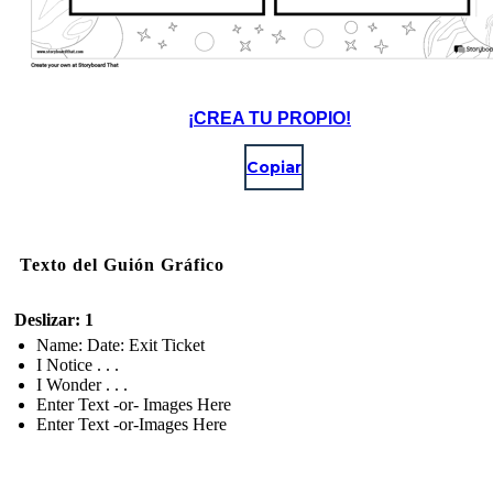
¡CREA TU PROPIO!
Copiar
Texto del Guión Gráfico
Deslizar: 1
Name: Date: Exit Ticket
I Notice . . .
I Wonder . . .
Enter Text -or- Images Here
Enter Text -or-Images Here