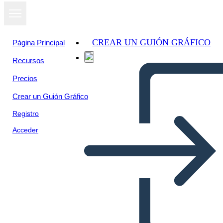
CREAR UN GUIÓN GRÁFICO
Página Principal
Recursos
Ver como
Precios
presentación
de diapositivas
Crear un Guión Gráfico
Registro
Acceder
Ticket de Salida 12, b/n