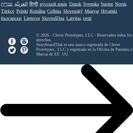
עברית
العَرَبِيَّة
हिन्दी
ру́сский язы́к
Dansk
Svenska
Suomi
Norsk
Türkçe
Polski
Româna
Ceština
Slovenský
Magyar
Hrvatski
български
Lietuvos
Slovenščina
Latvijas
eesti
© 2026 - Clever Prototypes, LLC - Reservados todos los
derechos.
StoryboardThat es una marca registrada de
Clever
Prototypes , LLC
y registrada en la Oficina de Patentes y
Marcas de EE. UU.