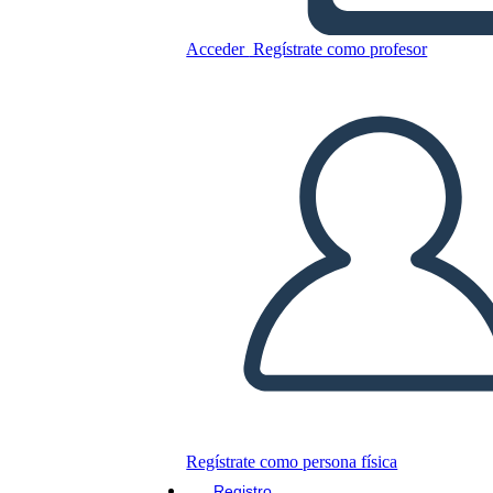
Acceder
Regístrate como profesor
Copie este guión gráfico
CREAR UN GUIÓN GRÁFICO
JUEGO DE DIAPOSITIVAS
LEERME
Regístrate como persona física
Registro