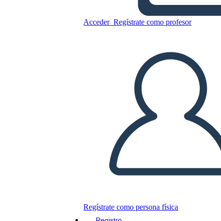
Copie este guión gráfico
Acceder
Regístrate como profesor
CREAR UN GUIÓN GRÁFICO
JUEGO DE DIAPOSITIVAS
LEERME
Regístrate como persona física
Registro