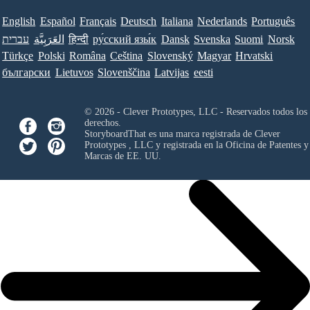
English
Español
Français
Deutsch
Italiana
Nederlands
Português
עברית
العَرَبِيَّة
हिन्दी
ру́сский язы́к
Dansk
Svenska
Suomi
Norsk
Türkçe
Polski
Româna
Ceština
Slovenský
Magyar
Hrvatski
български
Lietuvos
Slovenščina
Latvijas
eesti
© 2026 - Clever Prototypes, LLC - Reservados todos los
derechos.
StoryboardThat es una marca registrada de
Clever
Prototypes , LLC
y registrada en la Oficina de Patentes y
Marcas de EE. UU.