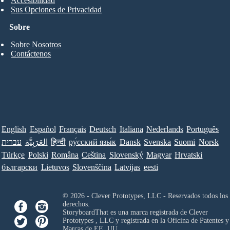
Accesibilidad
Sus Opciones de Privacidad
Sobre
Sobre Nosotros
Contáctenos
English
Español
Français
Deutsch
Italiana
Nederlands
Português
עברית
العَرَبِيَّة
हिन्दी
ру́сский язы́к
Dansk
Svenska
Suomi
Norsk
Türkçe
Polski
Româna
Ceština
Slovenský
Magyar
Hrvatski
български
Lietuvos
Slovenščina
Latvijas
eesti
© 2026 - Clever Prototypes, LLC - Reservados todos los
derechos.
StoryboardThat es una marca registrada de
Clever
Prototypes , LLC
y registrada en la Oficina de Patentes y
Marcas de EE. UU.