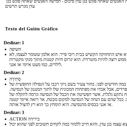
שה האנשים שאתה פוגש בגן ​​עדן סיכום - חמישה האנשים שאתה פוגש בגן
עדן מגרש תרשים
Texto del Guión Gráfico
Deslizar: 1
חשיפה
א איש התחזוקה הקשיש בבית רובי פייר. הוא אלמן ששומר לעצמו, לא
ממש רוצה להיות מוטרדת. הוא יגרום חיות קטנות מתוך מנקי מקטרות
לילדים, כמו מעט איימי או אנני.
Deslizar: 2
סְתִירָה
כמה חודשים לפני, בחור צעיר בשם ניקי רכבו על הנפילה החופשית של
פרדים, אבל אבדו את מפתחות המכונית שלו לתוך המנגנון של הנסיעה
 נתקע גלגלת, אשר הפשיטה את הכבל של הנסיעה וגרמה לתקלה של
. ככל שהם עם הנחה של הנסיעה למקום מבטח, אד רואה איימי קטנה
או אנני בבסיס מהנסיעה. היא תימחץ כך הוא רץ להציל אותה.
Deslizar: 3
ACTION בירידה
א עצמו בגן עדן, והוא חייב ללמוד כמה לקחים חשובים לפני שהוא יכול