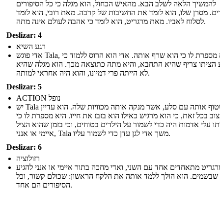
להמשיך הלאה לשלב הבא. מהאיש הכחול, הוא מגלה כי כל הסיפורים
ם. מסרן שלו, הוא לומד את החשיבות של קרבה. מאת רובי, הוא לומד
לסלוח לאביו. מאת מרגריט, הוא לומד כי אהבה לעולם אינה מתה.
Deslizar: 4
רגע השיא
אדי פוגש Tala, והיא מספרת לו כי הוא שרף אותה. אדי הוא הרוס ללמוד כי
 הציתו צריף שהיא התחבא, והיא מתה כתוצאה מכך. הוא מגלה שהיא
לא הייתה פרי דמיונו, והוא היה אחראי למותה.
Deslizar: 5
ACTION נופל
יש Tala אדי לשטוף אותה עם סלע, ​​אשר מנקה אותה מכוויות שלה. הוא עדיין
וב בכל זאת, כי הוא מרגיש כאילו הוא בזבז את חייו. היא מספרת לו כי
ו עלי אדמות היה כדי לשמור על הילדים בטוחים, וכי בזמן שהוא הציל
איימי או אנני, Tala משך אדי לגן עדן כדי לשמור עליו.
Deslizar: 6
רזולוציה
רגריט מתאחדים אחד עם השני, ואדי מחכה בתור איימי או אנני להגיע
שבשמים. הוא הולך ללמד אותה את הלקח הראשון: שכולם קשור, וכל
הסיפורים הם אחד.