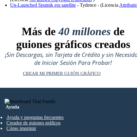
Un-Launched Sputnik era satellite
- Tydence - (Licencia
Attributi
Más de
40 millones
de
guiones gráficos creados
¡Sin Descargas, sin Tarjeta de Crédito y sin Necesid
de Iniciar Sesión Para Probar!
CREAR MI PRIMER GUIÓN GRÁFICO
Ayuda
Ayuda y preguntas frecuentes
Creador de guiones gráficos
Cómo imprimir