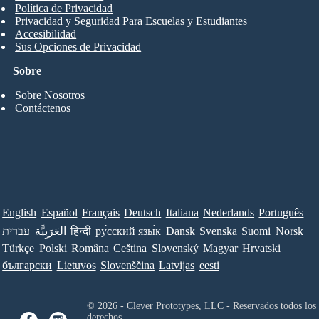
Política de Privacidad
Privacidad y Seguridad Para Escuelas y Estudiantes
Accesibilidad
Sus Opciones de Privacidad
Sobre
Sobre Nosotros
Contáctenos
English
Español
Français
Deutsch
Italiana
Nederlands
Português
Norsk
Suomi
Svenska
Dansk
ру́сский язы́к
हिन्दी
العَرَبِيَّة
עברית
Türkçe
Polski
Româna
Ceština
Slovenský
Magyar
Hrvatski
български
Lietuvos
Slovenščina
Latvijas
eesti
© 2026 - Clever Prototypes, LLC - Reservados todos los
derechos.