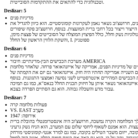
וטכנולוגית כדי להתאים את ההתקדמות הסובייטית.
Deslizar: 5
מדיניות פנים
ים, חרושצ'וב נשאר נאמן לעקרונות קומוניסטיים. הוא כיוון להגדיל את
הייצור וייצור בכל רחבי ברית המועצות. בנוסף, חרושצ'וב פקח שיפורים
ולוגיות נשק וחלל, כולל הפיצוץ המוצלח של הסובייטים של פצצת מימן,
והשקת הלווין הראשון של החלל, I. ספוטניק
Deslizar: 6
מדיניות פנים
מערכת הכבישים הבין-מדינתיים: חיבור AMERICA
ים של מדיניות הפנים, אמריקה של אייזנהאואר פרחה. שלאחר מלחמת
 השנייה אמריקה תחתיו היה חזק. אייזנהאואר גם יזם את הקמתה של
הכבישים המהירים אינטרסטייט לשני נסיעה ואמצעי התגוננות. בנוסף
אייזנהאואר נשאר איתן על חיזוק תכנית החלל בנאס"א, כמו גם תמיכה
עבור מדע והשכלה גבוהה. הוא גם הסתיים הפרדה בצבא.
Deslizar: 7
פעולות מלחמה קרה
VS. EAST מַעֲרָב
אירופה: 1947
 המלחמה הקרה נמשכה, חרושצ'וב היה אינסטרומנטלי בהובלת ברית
צות. הוא אמנם לשאוף ליחסי שלום עם המערב, הוא הניח נשק גרעיני
ובה, ייזום משבר הטילים בקובה, כמו גם למרד אנטי-קומוניסטי מורחק
ונגריה. יתר על כן, הוא גם ראה את בניית חומת ברלין, אשר היה לסמל