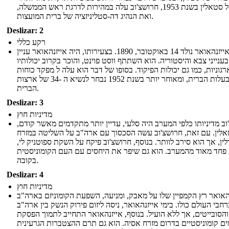
מותו של סטאלין בשנת 1953, חרושצ'וב עלה במהירות לדרגת ראש הממשלה,
ואת הנהיג דה-סטליניזציה של ברית המועצות.
Deslizar: 2
רקע כללי
דווייט אייזנהאואר נולד 14 באוקטובר, 1890. בצעירותו, היה אייזנהאואר עניין
בענייני צבא והיסטוריה. הוא השתתף ווסט פוינט, והוכר בקרוב יכולותיו
גוניות, כמו גם יכולות הפיקוד. בסופו של דבר הוא עלה ל מפקד כוחות
בעלות הברית, ומאוחר יותר בשנת 1952 נבחר לנשיא ה -34 של ארצות
הברית.
Deslizar: 3
מדיניות חוץ
וב מדיניותו כלפי המערב היה סלעי, עדיין יותר מתקדמים מאשר קודם,
לין. עם זאת, חרושצ'וב עשה הסכסוך עם ארה"ב על השליטה במזרח
ין, אך הוא סירב לוותר. בנוסף, חרושצ'וב פיקח על השקת ספוטניק לי,
 פחד מאוד מהמערב. הוא גם שיפר את היחסים עם העם הקומוניסטית
בקובה.
Deslizar: 4
מדיניות חוץ
האואר רץ הקמפיין שלו על מאבק, ומניעה, השפעת הקומוניזם בארה"ב
רחבי העולם כולו. בימי אייזנהאואר, ניסה ליזום פירוק הנשק בין ארה"ב
והסובייטים, אך ללא הועיל. בנוסף, אייזנהאואר התחייב לתמוך הפסקת
ים קומוניסטיים בדרום מזרח אסיה. הוא גם תרם ההצטברות הגרעינית