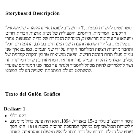
Storyboard Descripción
חרושצ'וב לעומת אייזנהאואר - שימוש-אילן T, יש סטודנטים להשוות לעומת
הרקעים, המדיניות, היחסים, והפעולות של נשיא ארצות הברית דווייט
ייזנהאואר וניקיטה חרושצ'וב, המנהיגה הנבחרת של ברית המועצות אחרי
סטלין מת. על ידי השוואה והנגדה שני המנהיגים בעולם, התלמידים יוכלו
תחבר מדיניות רציפה המלחמה הקרה על ידי שני העמים, כמו גם איך שני
מים פעלו תחת הנהגה חדשה. יציאה מנשיאות טרומן ובקרה קפדנית של
טלין, המלחמה הקרה יעמיק עוד יותר את המתיחות בין שתי המדינות. זה
שר לתלמידים להיות מסוגל להסביר ולנתח עד כמה שני המנהיגים שנועדו
להשתלט בעולם המתפתח השנייה העולם הפוסט.
Texto del Guión Gráfico
Deslizar: 1
רקע כללי
ניקיטה חרושצ'וב נולד ב -15 באפריל, 1894. הוא היה פועל ברזל מיומנים,
והצטרף לשורות הבולשביקים במהלך המהפכה הרוסית בשנת 1918. הוא הפך
פוחיו של סטלין, ובסופו של דבר נבחר לראש ממשלת אוקראינה. לאחר