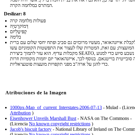
המתרס במלחמה הקרה.
Deslizar: 8
פעולות מלחמה קרה
דֵמוֹקרָטִיָה
קָפִּיטָלִיזם
בלימה
קבלת אייזנהאואר, מעשיו מרוכזים גם סביב ופתח יחסי שלום עם ברית
המועצות; עם זאת, המטרות שלו לעצור את התפשטות הקומוניזם עשו
מקבלות עדיף. הוא עזר לתמוך ביצירת SEATO, אשר נשבע סיוע כדי למנוע
ובייטית בוייטנאם. בנוסף לכך, אייזנהאואר יזם יוזמות מקומיות וזרות
כדי להגן על ארה"ב מפני תקפויות מועצות פוטנציאליות.
Atribuciones de la Imagen
1000px-Map_of_current_Interstates-2006-07-13
- Mulad - (Licen
Attribution
)
Eisenhower Unveils Marshall Bust
- NASA on The Commons -
(Licencia
No known copyright restrictions
)
Jacob's biscuit factory
- National Library of Ireland on The Comm
(Licencia
No known copyright restrictions
)